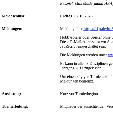
Beispiel: Max Mustermann HEA,
Meldeschluss:
Freitag, 02.10.2026
Meldungen:
Meldung über
https://t1p.de/hn
Hobbyspieler oder Spieler ohne S
Diese E-Mail-Adresse ist vor Sp
JavaScript eingeschaltet sein.
Die Meldungen werden unter
ww
Es kann in allen 3 Disziplinen g
Jahrgang 2011 zugelassen.
Um einen zügigen Turnierablauf z
Meldungen begrenzt.
Auslosung:
Kurz vor Turnierbeginn
Turnierleitung:
Mitglieder der ausrichtenden Ver