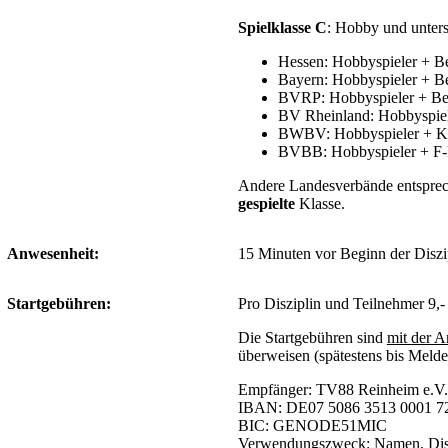
Spielklasse C
: Hobby und unters
Hessen: Hobbyspieler + Be
Bayern: Hobbyspieler + Be
BVRP: Hobbyspieler + Bez
BV Rheinland: Hobbyspiele
BWBV: Hobbyspieler + Kr
BVBB: Hobbyspieler + F-
Andere Landesverbände entsprech
gespielte
Klasse.
Anwesenheit:
15 Minuten vor Beginn der Diszip
Startgebühren:
Pro Disziplin und Teilnehmer 9,- 
Die Startgebühren sind
mit der 
überweisen (spätestens bis Melde
Empfänger: TV88 Reinheim e.V
IBAN: DE07 5086 3513 0001 7
BIC: GENODE51MIC
Verwendungszweck:
Namen, Disz